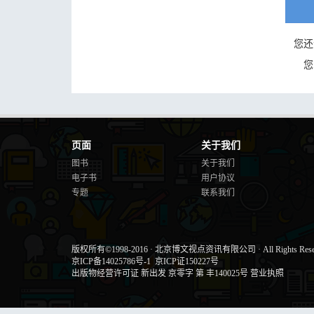
您还
您
页面
关于我们
图书
关于我们
电子书
用户协议
专题
联系我们
版权所有©1998-2016
·
北京博文视点资讯有限公司
·
All Rights Res
京ICP备14025786号-1
京ICP证150227号
出版物经营许可证 新出发 京零字 第 丰140025号
营业执照