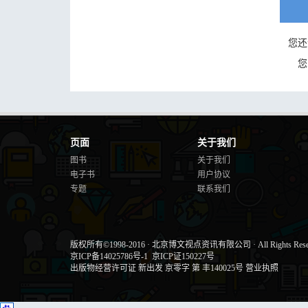
您还
您
页面
关于我们
图书
关于我们
电子书
用户协议
专题
联系我们
版权所有©1998-2016
·
北京博文视点资讯有限公司
·
All Rights Res
京ICP备14025786号-1
京ICP证150227号
出版物经营许可证 新出发 京零字 第 丰140025号
营业执照