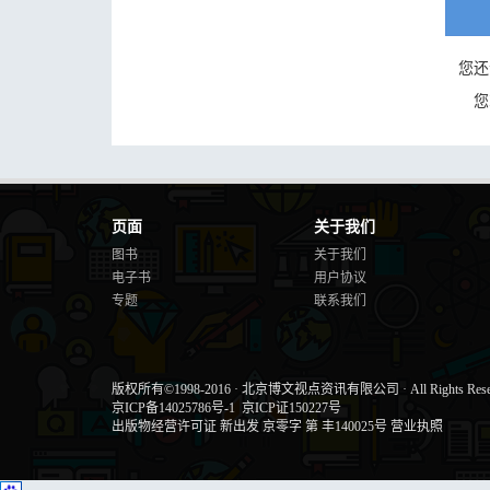
您还
您
页面
关于我们
图书
关于我们
电子书
用户协议
专题
联系我们
版权所有©1998-2016
·
北京博文视点资讯有限公司
·
All Rights Res
京ICP备14025786号-1
京ICP证150227号
出版物经营许可证 新出发 京零字 第 丰140025号
营业执照