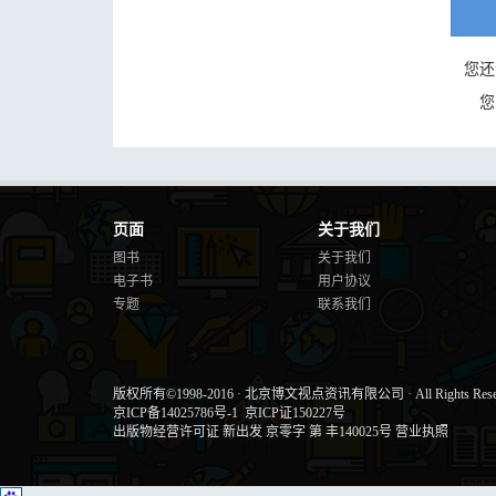
您还
您
页面
关于我们
图书
关于我们
电子书
用户协议
专题
联系我们
版权所有©1998-2016
·
北京博文视点资讯有限公司
·
All Rights Res
京ICP备14025786号-1
京ICP证150227号
出版物经营许可证 新出发 京零字 第 丰140025号
营业执照