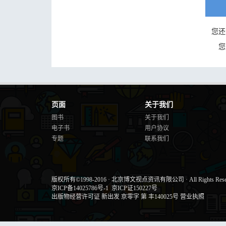
您还
您
页面
关于我们
图书
关于我们
电子书
用户协议
专题
联系我们
版权所有©1998-2016
·
北京博文视点资讯有限公司
·
All Rights Res
京ICP备14025786号-1
京ICP证150227号
出版物经营许可证 新出发 京零字 第 丰140025号
营业执照