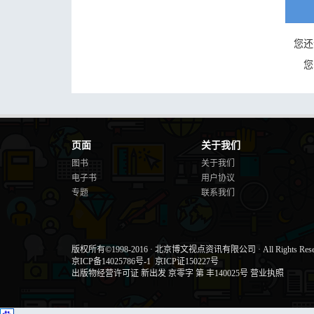
您还
您
页面
关于我们
图书
关于我们
电子书
用户协议
专题
联系我们
版权所有©1998-2016
·
北京博文视点资讯有限公司
·
All Rights Res
京ICP备14025786号-1
京ICP证150227号
出版物经营许可证 新出发 京零字 第 丰140025号
营业执照