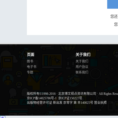
您还
您
页面
关于我们
图书
关于我们
电子书
用户协议
专题
联系我们
版权所有©1998-2016
·
北京博文视点资讯有限公司
·
All Rights Res
京ICP备14025786号-1
京ICP证150227号
出版物经营许可证 新出发 京零字 第 丰140025号
营业执照