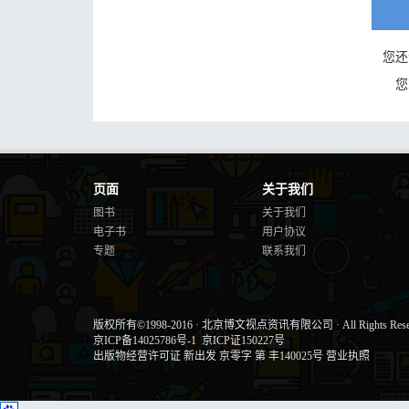
您还
您
页面
关于我们
图书
关于我们
电子书
用户协议
专题
联系我们
版权所有©1998-2016
·
北京博文视点资讯有限公司
·
All Rights Res
京ICP备14025786号-1
京ICP证150227号
出版物经营许可证 新出发 京零字 第 丰140025号
营业执照