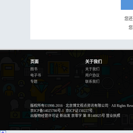
您还
您
页面
关于我们
图书
关于我们
电子书
用户协议
专题
联系我们
版权所有©1998-2016
·
北京博文视点资讯有限公司
·
All Rights Res
京ICP备14025786号-1
京ICP证150227号
出版物经营许可证 新出发 京零字 第 丰140025号
营业执照