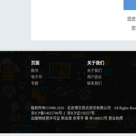
您还
您
页面
关于我们
图书
关于我们
电子书
用户协议
专题
联系我们
版权所有©1998-2016
·
北京博文视点资讯有限公司
·
All Rights Res
京ICP备14025786号-1
京ICP证150227号
出版物经营许可证 新出发 京零字 第 丰140025号
营业执照