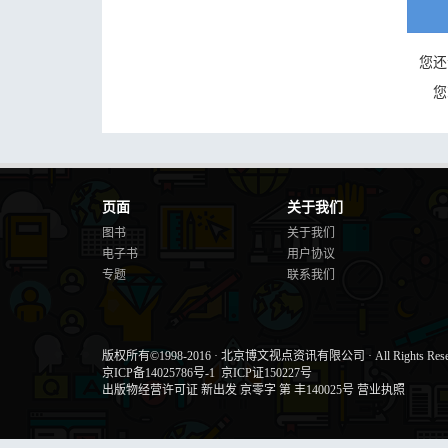
您还
您
页面
关于我们
图书
关于我们
电子书
用户协议
专题
联系我们
版权所有©1998-2016
·
北京博文视点资讯有限公司
·
All Rights Res
京ICP备14025786号-1
京ICP证150227号
出版物经营许可证 新出发 京零字 第 丰140025号
营业执照