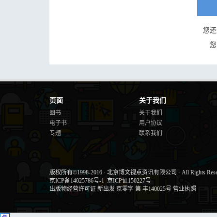
您还
您
页面
关于我们
图书
关于我们
电子书
用户协议
专题
联系我们
版权所有©1998-2016
·
北京博文视点资讯有限公司
·
All Rights Res
京ICP备14025786号-1
京ICP证150227号
出版物经营许可证 新出发 京零字 第 丰140025号
营业执照