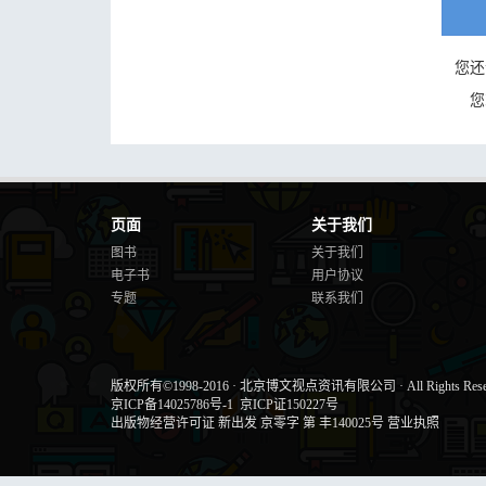
您还
您
页面
关于我们
图书
关于我们
电子书
用户协议
专题
联系我们
版权所有©1998-2016
·
北京博文视点资讯有限公司
·
All Rights Res
京ICP备14025786号-1
京ICP证150227号
出版物经营许可证 新出发 京零字 第 丰140025号
营业执照