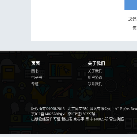
您还
您
页面
关于我们
图书
关于我们
电子书
用户协议
专题
联系我们
版权所有©1998-2016
·
北京博文视点资讯有限公司
·
All Rights Res
京ICP备14025786号-1
京ICP证150227号
出版物经营许可证 新出发 京零字 第 丰140025号
营业执照