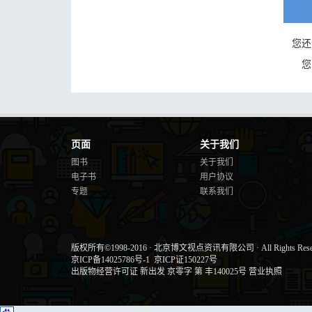
您还
您
页面
关于我们
图书
关于我们
电子书
用户协议
专题
联系我们
版权所有©1998-2016
·
北京博文视点资讯有限公司
·
All Rights Res
京ICP备14025786号-1
京ICP证150227号
出版物经营许可证 新出发 京零字 第 丰140025号
营业执照