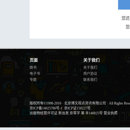
您还
您
页面
关于我们
图书
关于我们
电子书
用户协议
专题
联系我们
版权所有©1998-2016
·
北京博文视点资讯有限公司
·
All Rights Res
京ICP备14025786号-1
京ICP证150227号
出版物经营许可证 新出发 京零字 第 丰140025号
营业执照