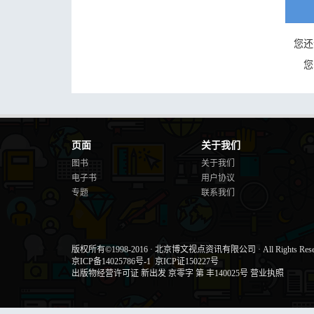
您还
您
页面
关于我们
图书
关于我们
电子书
用户协议
专题
联系我们
版权所有©1998-2016
·
北京博文视点资讯有限公司
·
All Rights Res
京ICP备14025786号-1
京ICP证150227号
出版物经营许可证 新出发 京零字 第 丰140025号
营业执照