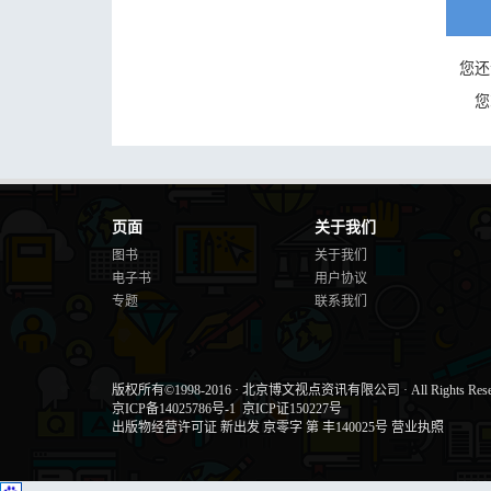
您还
您
页面
关于我们
图书
关于我们
电子书
用户协议
专题
联系我们
版权所有©1998-2016
·
北京博文视点资讯有限公司
·
All Rights Res
京ICP备14025786号-1
京ICP证150227号
出版物经营许可证 新出发 京零字 第 丰140025号
营业执照