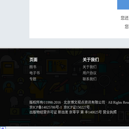
您还
您
页面
关于我们
图书
关于我们
电子书
用户协议
专题
联系我们
版权所有©1998-2016
·
北京博文视点资讯有限公司
·
All Rights Res
京ICP备14025786号-1
京ICP证150227号
出版物经营许可证 新出发 京零字 第 丰140025号
营业执照