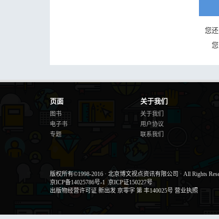
您还
您
页面
关于我们
图书
关于我们
电子书
用户协议
专题
联系我们
版权所有©1998-2016
·
北京博文视点资讯有限公司
·
All Rights Res
京ICP备14025786号-1
京ICP证150227号
出版物经营许可证 新出发 京零字 第 丰140025号
营业执照