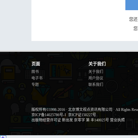
您还
您
页面
关于我们
图书
关于我们
电子书
用户协议
专题
联系我们
版权所有©1998-2016
·
北京博文视点资讯有限公司
·
All Rights Res
京ICP备14025786号-1
京ICP证150227号
出版物经营许可证 新出发 京零字 第 丰140025号
营业执照