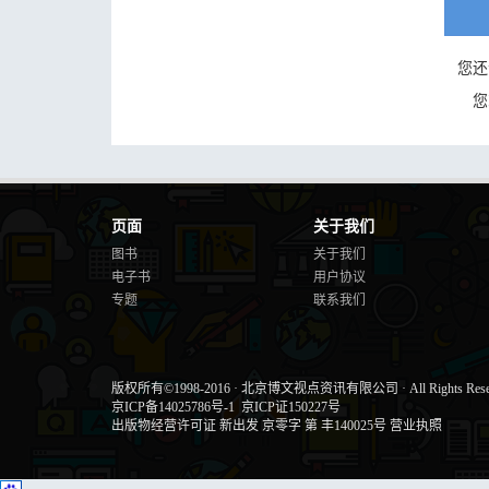
您还
您
页面
关于我们
图书
关于我们
电子书
用户协议
专题
联系我们
版权所有©1998-2016
·
北京博文视点资讯有限公司
·
All Rights Res
京ICP备14025786号-1
京ICP证150227号
出版物经营许可证 新出发 京零字 第 丰140025号
营业执照