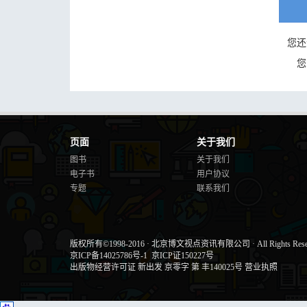
您还
您
页面
关于我们
图书
关于我们
电子书
用户协议
专题
联系我们
版权所有©1998-2016
·
北京博文视点资讯有限公司
·
All Rights Res
京ICP备14025786号-1
京ICP证150227号
出版物经营许可证 新出发 京零字 第 丰140025号
营业执照