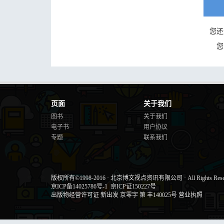
您还
您
页面
关于我们
图书
关于我们
电子书
用户协议
专题
联系我们
版权所有©1998-2016
·
北京博文视点资讯有限公司
·
All Rights Res
京ICP备14025786号-1
京ICP证150227号
出版物经营许可证 新出发 京零字 第 丰140025号
营业执照