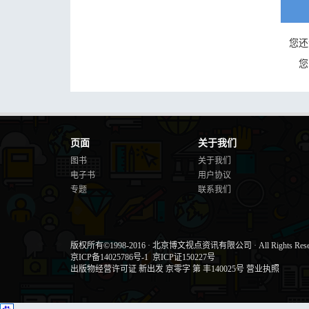
您还
您
页面
关于我们
图书
关于我们
电子书
用户协议
专题
联系我们
版权所有©1998-2016
·
北京博文视点资讯有限公司
·
All Rights Res
京ICP备14025786号-1
京ICP证150227号
出版物经营许可证 新出发 京零字 第 丰140025号
营业执照