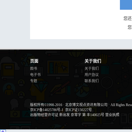
您还
您
页面
关于我们
图书
关于我们
电子书
用户协议
专题
联系我们
版权所有©1998-2016
·
北京博文视点资讯有限公司
·
All Rights Res
京ICP备14025786号-1
京ICP证150227号
出版物经营许可证 新出发 京零字 第 丰140025号
营业执照