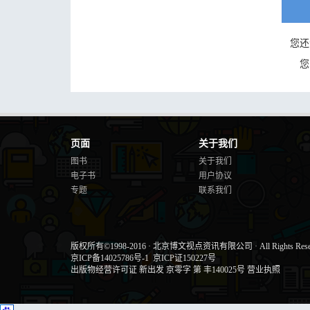
您还
您
页面
关于我们
图书
关于我们
电子书
用户协议
专题
联系我们
版权所有©1998-2016
·
北京博文视点资讯有限公司
·
All Rights Res
京ICP备14025786号-1
京ICP证150227号
出版物经营许可证 新出发 京零字 第 丰140025号
营业执照