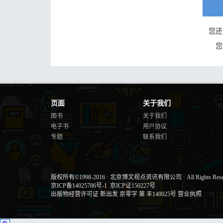
您还
您
页面
关于我们
图书
关于我们
电子书
用户协议
专题
联系我们
版权所有©1998-2016
·
北京博文视点资讯有限公司
·
All Rights Res
京ICP备14025786号-1
京ICP证150227号
出版物经营许可证 新出发 京零字 第 丰140025号
营业执照