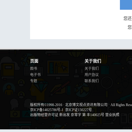
您还
您
页面
关于我们
图书
关于我们
电子书
用户协议
专题
联系我们
版权所有©1998-2016
·
北京博文视点资讯有限公司
·
All Rights Res
京ICP备14025786号-1
京ICP证150227号
出版物经营许可证 新出发 京零字 第 丰140025号
营业执照