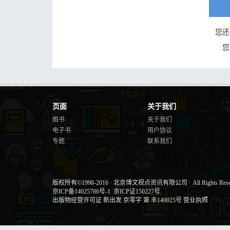
您还
您
页面
关于我们
图书
关于我们
电子书
用户协议
专题
联系我们
版权所有©1998-2016
·
北京博文视点资讯有限公司
·
All Rights Res
京ICP备14025786号-1
京ICP证150227号
出版物经营许可证 新出发 京零字 第 丰140025号
营业执照