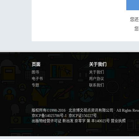
您还
您
页面
关于我们
图书
关于我们
电子书
用户协议
专题
联系我们
版权所有©1998-2016
·
北京博文视点资讯有限公司
·
All Rights Res
京ICP备14025786号-1
京ICP证150227号
出版物经营许可证 新出发 京零字 第 丰140025号
营业执照