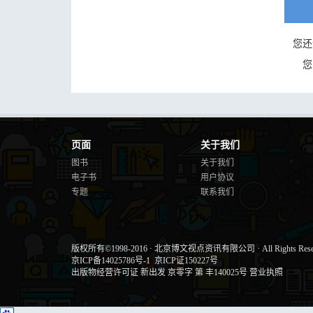
您还
您
页面
关于我们
图书
关于我们
电子书
用户协议
专题
联系我们
版权所有©1998-2016
·
北京博文视点资讯有限公司
·
All Rights Res
京ICP备14025786号-1
京ICP证150227号
出版物经营许可证 新出发 京零字 第 丰140025号
营业执照