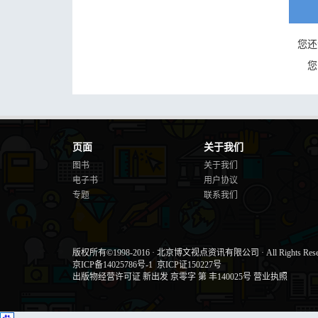
您还
您
页面
关于我们
图书
关于我们
电子书
用户协议
专题
联系我们
版权所有©1998-2016
·
北京博文视点资讯有限公司
·
All Rights Res
京ICP备14025786号-1
京ICP证150227号
出版物经营许可证 新出发 京零字 第 丰140025号
营业执照