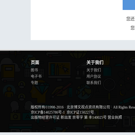
您还
您
页面
关于我们
图书
关于我们
电子书
用户协议
专题
联系我们
版权所有©1998-2016
·
北京博文视点资讯有限公司
·
All Rights Res
京ICP备14025786号-1
京ICP证150227号
出版物经营许可证 新出发 京零字 第 丰140025号
营业执照