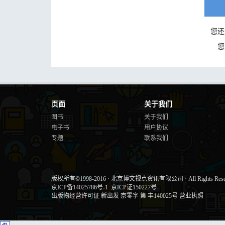
您还
您
页面
关于我们
图书
关于我们
电子书
用户协议
专题
联系我们
版权所有©1998-2016
·
北京博文视点资讯有限公司
·
All Rights Res
京ICP备14025786号-1
京ICP证150227号
出版物经营许可证 新出发 京零字 第 丰140025号
营业执照