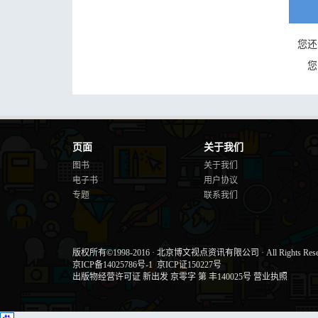
您还
您
页面
关于我们
图书
关于我们
电子书
用户协议
专题
联系我们
版权所有©1998-2016
·
北京博文视点资讯有限公司
·
All Rights Res
京ICP备14025786号-1
京ICP证150227号
出版物经营许可证 新出发 京零字 第 丰140025号
营业执照