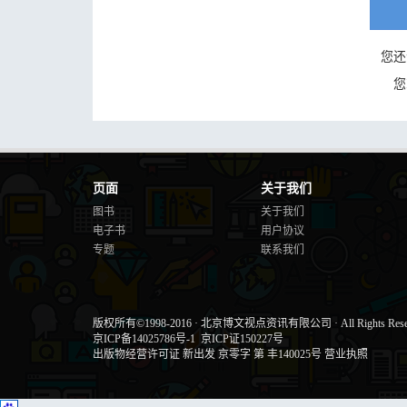
您还
您
页面
关于我们
图书
关于我们
电子书
用户协议
专题
联系我们
版权所有©1998-2016
·
北京博文视点资讯有限公司
·
All Rights Res
京ICP备14025786号-1
京ICP证150227号
出版物经营许可证 新出发 京零字 第 丰140025号
营业执照