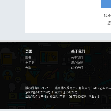
您还
您
页面
关于我们
图书
关于我们
电子书
用户协议
专题
联系我们
版权所有©1998-2016
·
北京博文视点资讯有限公司
·
All Rights Res
京ICP备14025786号-1
京ICP证150227号
出版物经营许可证 新出发 京零字 第 丰140025号
营业执照