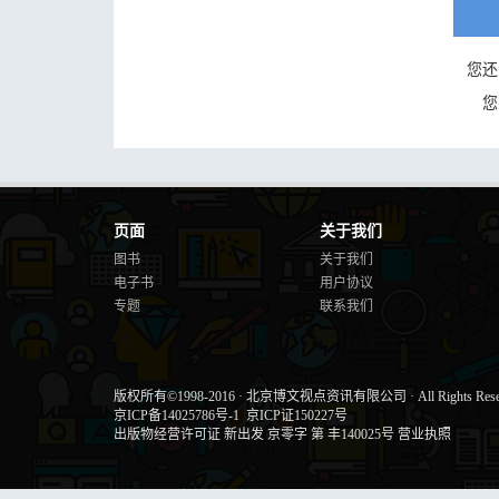
您还
您
页面
关于我们
图书
关于我们
电子书
用户协议
专题
联系我们
版权所有©1998-2016
·
北京博文视点资讯有限公司
·
All Rights Res
京ICP备14025786号-1
京ICP证150227号
出版物经营许可证 新出发 京零字 第 丰140025号
营业执照