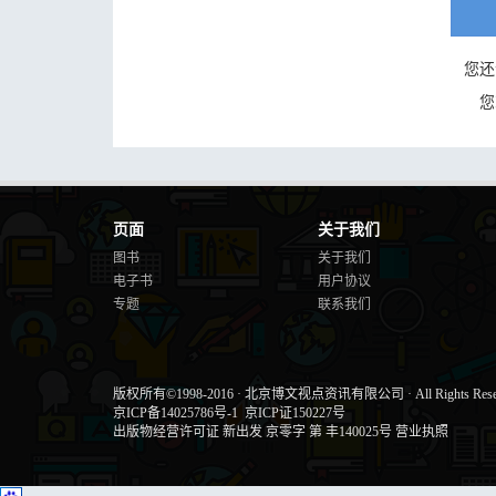
您还
您
页面
关于我们
图书
关于我们
电子书
用户协议
专题
联系我们
版权所有©1998-2016
·
北京博文视点资讯有限公司
·
All Rights Res
京ICP备14025786号-1
京ICP证150227号
出版物经营许可证 新出发 京零字 第 丰140025号
营业执照